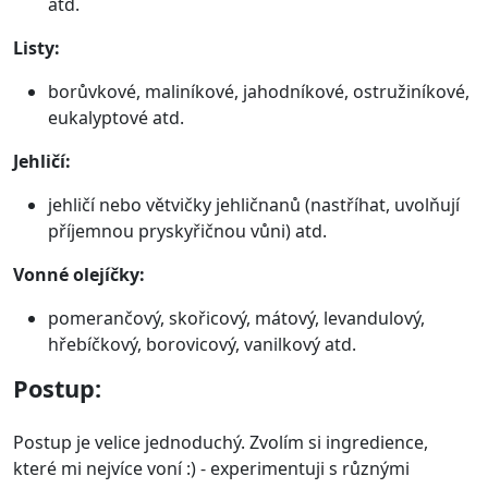
atd.
Listy:
borůvkové, maliníkové, jahodníkové, ostružiníkové,
eukalyptové atd.
Jehličí:
jehličí nebo větvičky jehličnanů (nastříhat, uvolňují
příjemnou pryskyřičnou vůni) atd.
Vonné olejíčky:
pomerančový, skořicový, mátový, levandulový,
hřebíčkový, borovicový, vanilkový atd.
Postup:
Postup je velice jednoduchý. Zvolím si ingredience,
které mi nejvíce voní :) - experimentuji s různými