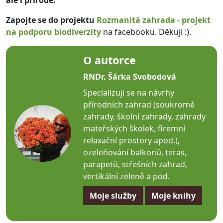
ale i přírodě.
Zapojte se do projektu
Rozmanitá zahrada - projekt
na podporu biodiverzity
na facebooku. Děkuji :).
O autorce
RNDr. Šárka Svobodová
Specializuji se na návrhy
přírodních zahrad (soukromé
zahrady, školní zahrady, zahrady
mateřských školek, firemní
relaxační prostory apod.),
ozeleňování balkonů, teras,
parapetů, střešních zahrad,
vertikální zeleně a pod.
Moje služby
Moje knihy