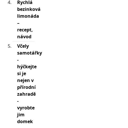
Rychlá
bezinková
limonáda
–
recept,
návod
Včely
samotářky
-
hýčkejte
si je
nejen v
přírodní
zahradě
-
vyrobte
jim
domek