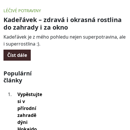
LÉČIVÉ POTRAVINY
Kadeřávek – zdravá i okrasná rostlina
do zahrady i za okno
Kadeřávek je z mého pohledu nejen superpotravina, ale
i superrostlina :).
Číst dále
Populární
články
Vypěstujte
si v
přírodní
zahradě
dýni
Hokaido