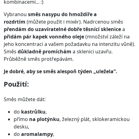
kombinacemi... :)
Vybranou
směs nasypu do hmoždíře a
rozdrtím
(můžete použit i mixér). Nadrcenou směs
přendám do uzavíratelné dobře těsnící sklenice
a
přidám pár kapek vonného oleje
(množství záleží na
jeho koncentraci a vašem požadavku na intenzitu vůně).
Směs
důkladně promíchám
a sklenici uzavřu.
Průběžně směs protřepávám.
Je dobré, aby se směs alespoň týden „uležela“.
Použití:
Směs můžete dát:
do
kastrůlku
,
přímo
na plotýnku
, železný plát, sklokeramickou
desku,
do
aromalampy
,