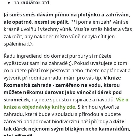
na
radiátor
atd.
Já směs směs dávám přímo na plotýnku a zahřívám,
ale opatrně, nesmí se pálit
. Při pomalém zahřívání se
krásně uvolňují všechny vůně. Musíte směs hlídat a včas
zakročit, aby nakonec místo vůně nebyla cítit jen
spálenina :D.
Řadu ingrediencí do domácí purpury si můžete
vypěstovat sami na zahradě ;). Pokud uvažujete o tom
co budete příští rok pěstovat nebo chcete naplánovat a
vytvořit přírodní zahradu, mám pro vás tip.
V knize
Rozmanitá zahrada - zaměřeno na vodu, kterou
můžete někomu darovat jako vánoční dárek pod
stromeček
, najdete spoustu inspirace a návodů.
Vše o
knize a objednávky knihy zde.
S knihou vytvoříte
zahradu, která bude v souladu s přírodou a budete
zároveň podporovat biodiverzitu naší přírody a
dáte
tak dárek nejenom svým blízkým nebo kamarádům,