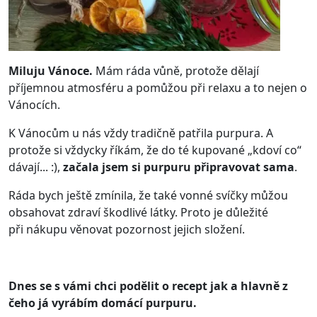
Miluju Vánoce.
Mám ráda vůně, protože dělají
příjemnou atmosféru a pomůžou při relaxu a to nejen o
Vánocích.
K Vánocům u nás vždy tradičně patřila purpura. A
protože si vždycky říkám, že do té kupované „kdoví co“
dávají... :),
začala jsem si purpuru připravovat sama
.
Ráda bych ještě zmínila, že také vonné svíčky můžou
obsahovat zdraví škodlivé látky. Proto je důležité
při nákupu věnovat pozornost jejich složení.
Dnes se s vámi chci podělit o recept jak a hlavně z
čeho já vyrábím domácí purpuru.