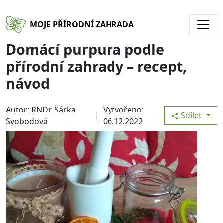
Přejít k hlavnímu obsahu
MOJE PŘÍRODNÍ ZAHRADA
Domácí purpura podle
přírodní zahrady – recept,
návod
Autor: RNDr. Šárka
Vytvořeno:
|
Sdílet
Svobodová
06.12.2022