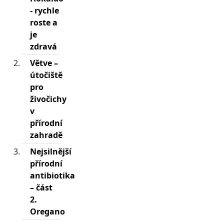
- rychle
roste a
je
zdravá
Větve –
útočiště
pro
živočichy
v
přírodní
zahradě
Nejsilnější
přírodní
antibiotika
– část
2.
Oregano