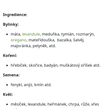
Ingredience:
Bylinky:
máta,
levandule
, meduňka, tymián, rozmarýn,
oregano
, mateřídouška, bazalka, šalvěj,
majoránka, pelyněk, atd.
Koření:
hřebíček, skořice, badyán, muškátový oříšek atd.
Semena:
fenykl, anýz, kmín atd.
Květ:
měsíček, levandule, heřmánek, chrpa, růže, vřes