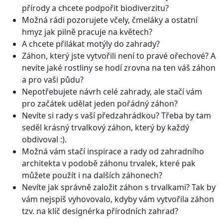
přírody a chcete podpořit biodiverzitu?
Možná rádi pozorujete včely, čmeláky a ostatní
hmyz jak pilně pracuje na květech?
A chcete přilákat motýly do zahrady?
Záhon, který jste vytvořili není to pravé ořechové? A
nevíte jaké rostliny se hodí zrovna na ten váš záhon
a pro vaši půdu?
Nepotřebujete návrh celé zahrady, ale stačí vám
pro začátek udělat jeden pořádný záhon?
Nevíte si rady s vaší předzahrádkou? Třeba by tam
seděl krásný trvalkový záhon, který by každý
obdivoval :).
Možná vám stačí inspirace a rady od zahradního
architekta v podobě záhonu trvalek, které pak
můžete použít i na dalších záhonech?
Nevíte jak správně založit záhon s trvalkami? Tak by
vám nejspíš vyhovovalo, kdyby vám vytvořila záhon
tzv. na klíč designérka přírodních zahrad?