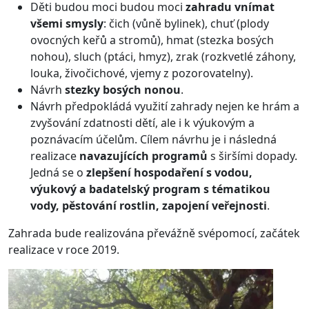
Děti budou moci budou moci
zahradu vnímat
všemi smysly
: čich (vůně bylinek), chuť (plody
ovocných keřů a stromů), hmat (stezka bosých
nohou), sluch (ptáci, hmyz), zrak (rozkvetlé záhony,
louka, živočichové, vjemy z pozorovatelny).
Návrh
stezky bosých nonou
.
Návrh předpokládá využití zahrady nejen ke hrám a
zvyšování zdatnosti dětí, ale i k výukovým a
poznávacím účelům. Cílem návrhu je i následná
realizace
navazujících programů
s širšími dopady.
Jedná se o
zlepšení hospodaření s vodou,
výukový a badatelský program s tématikou
vody, pěstování rostlin, zapojení veřejnosti
.
Zahrada bude realizována převážně svépomocí, začátek
realizace v roce 2019.