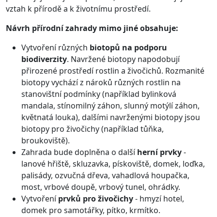
vztah k přírodě a k životnímu prostředí.
Návrh přírodní zahrady mimo jiné obsahuje:
Vytvoření různých
biotopů na podporu
biodiverzity
. Navržené biotopy napodobují
přirozené prostředí rostlin a živočichů. Rozmanité
biotopy vychází z nároků různých rostlin na
stanovištní podmínky (například bylinková
mandala, stínomilný záhon, slunný motýlí záhon,
květnatá louka), dalšími navrženými biotopy jsou
biotopy pro živočichy (například tůňka,
broukoviště).
Zahrada bude doplněna o další
herní prvky
-
lanové hřiště, skluzavka, pískoviště, domek, loďka,
palisády, ozvučná dřeva, vahadlová houpačka,
most, vrbové doupě, vrbový tunel, ohrádky.
Vytvoření
prvků pro živočichy
- hmyzí hotel,
domek pro samotářky, pítko, krmítko.