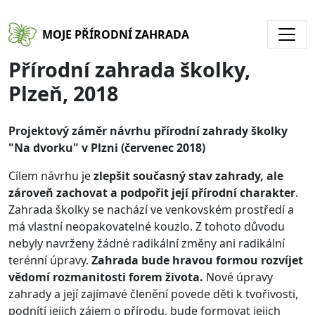
Přejít k hlavnímu obsahu
MOJE PŘÍRODNÍ ZAHRADA
Přírodní zahrada školky,
Plzeň, 2018
Projektový záměr návrhu přírodní zahrady školky
"Na dvorku" v Plzni (červenec 2018)
Cílem návrhu je
zlepšit současný stav zahrady, ale
zároveň zachovat a podpořit její přírodní charakter
.
Zahrada školky se nachází ve venkovském prostředí a
má vlastní neopakovatelné kouzlo. Z tohoto důvodu
nebyly navrženy žádné radikální změny ani radikální
terénní úpravy.
Zahrada bude hravou formou rozvíjet
vědomí rozmanitosti forem života.
Nové úpravy
zahrady a její zajímavé členění povede děti k tvořivosti,
podnítí jejich zájem o přírodu, bude formovat jejich